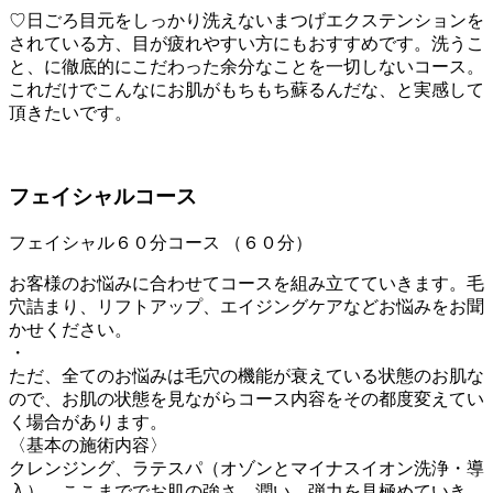
♡日ごろ目元をしっかり洗えないまつげエクステンションを
されている方、目が疲れやすい方にもおすすめです。洗うこ
と、に徹底的にこだわった余分なことを一切しないコース。
これだけでこんなにお肌がもちもち蘇るんだな、と実感して
頂きたいです。
フェイシャルコース
フェイシャル６０分コース （６０分）
お客様のお悩みに合わせてコースを組み立てていきます。毛
穴詰まり、リフトアップ、エイジングケアなどお悩みをお聞
かせください。
・
ただ、全てのお悩みは毛穴の機能が衰えている状態のお肌な
ので、お肌の状態を見ながらコース内容をその都度変えてい
く場合があります。
〈基本の施術内容〉
クレンジング、ラテスパ（オゾンとマイナスイオン洗浄・導
入） ここまででお肌の強さ、潤い、弾力を見極めていき、