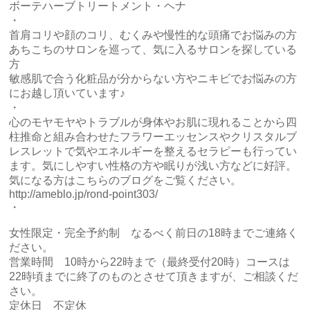
ボーテハーブトリートメント・ヘナ
・
首肩コリや顔のコリ、むくみや慢性的な頭痛でお悩みの方
あちこちのサロンを巡って、気に入るサロンを探している
方
敏感肌で合う化粧品が分からない方やニキビでお悩みの方
にお越し頂いています♪
・
心のモヤモヤやトラブルが身体やお肌に現れることから四
柱推命と組み合わせたフラワーエッセンスやクリスタルブ
レスレットで気やエネルギーを整えるセラピーも行ってい
ます。気にしやすい性格の方や眠りが浅い方などに好評。
気になる方はこちらのブログをご覧ください。
http://ameblo.jp/rond-point303/
・
女性限定・完全予約制 なるべく前日の18時までご連絡く
ださい。
営業時間 10時から22時まで（最終受付20時）コースは
22時頃までに終了のものとさせて頂きますが、ご相談くだ
さい。
定休日 不定休