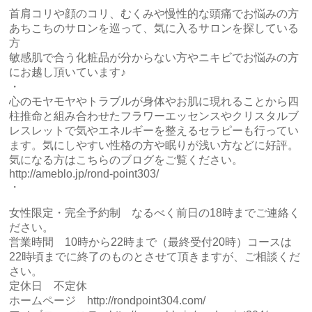
首肩コリや顔のコリ、むくみや慢性的な頭痛でお悩みの方
あちこちのサロンを巡って、気に入るサロンを探している
方
敏感肌で合う化粧品が分からない方やニキビでお悩みの方
にお越し頂いています♪
・
心のモヤモヤやトラブルが身体やお肌に現れることから四
柱推命と組み合わせたフラワーエッセンスやクリスタルブ
レスレットで気やエネルギーを整えるセラピーも行ってい
ます。気にしやすい性格の方や眠りが浅い方などに好評。
気になる方はこちらのブログをご覧ください。
http://ameblo.jp/rond-point303/
・
女性限定・完全予約制 なるべく前日の18時までご連絡く
ださい。
営業時間 10時から22時まで（最終受付20時）コースは
22時頃までに終了のものとさせて頂きますが、ご相談くだ
さい。
定休日 不定休
ホームページ
http://rondpoint304.com/