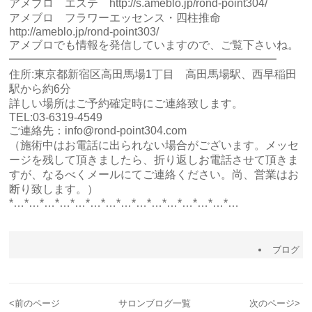
アメブロ エステ
http://s.ameblo.jp/rond-point304/
アメブロ フラワーエッセンス・四柱推命
http://ameblo.jp/rond-point303/
アメブロでも情報を発信していますので、ご覧下さいね。
━━━━━━━━━━━━━━━━━━━━━━━━
住所:東京都新宿区高田馬場1丁目 高田馬場駅、西早稲田
駅から約6分
詳しい場所はご予約確定時にご連絡致します。
TEL:03-6319-4549
ご連絡先：info@rond-point304.com
（施術中はお電話に出られない場合がございます。メッセ
ージを残して頂きましたら、折り返しお電話させて頂きま
すが、なるべくメールにてご連絡ください。尚、営業はお
断り致します。）
*…*…*…*…*…*…*…*…*…*…*…*…*…*…*…
ブログ
<
前のページ
サロンブログ一覧
次のページ
>