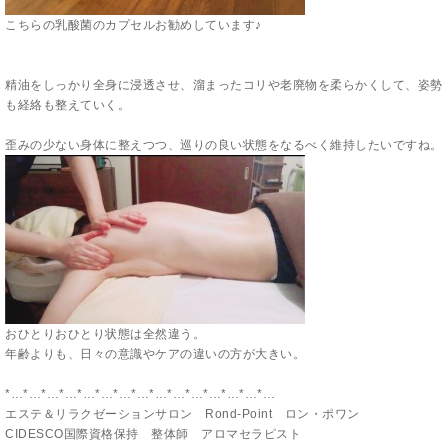
こちらの乳酸菌のカプセルお勧めしています♪
精油をしっかり全身に浸透させ、溜まったコリや老廃物を柔らかくして、姿勢
も経絡も整えていく。
歪みの少ない身体に整えつつ、巡りの良い状態をなるべく維持したいですね。
おひとりおひとり状態は全然違う。
年齢よりも、日々の意識やケアの違いの方が大きい。
*…*…*…*…*…*…*…*…*…*…*…*…*…*…*…
エステ＆リラクゼーションサロン Rond-Point ロン・ポワン
CIDESCO国際資格保持 整体師 アロマセラピスト