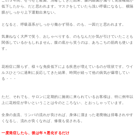
この３年間、せっせと殺菌、消毒してきた結果、腸内細菌が減って免疫機能が
低下したから、だと思われます。マスクをしていたら浅い呼吸になるし、横隔
膜がしっかり上下運動出来ない。
となると、呼吸器系がしっかり働かず弱る、のも、一因だと思われます。
気兼ねなく大声で笑う、おしゃべりする、のもなんだか気が引けていたことも
関係しているかもしれません。腹の底から笑うのは、あちこちの筋肉も使いま
す。
花粉症に限らず、様々な免疫低下による疾患が増えているのが現状です。ウイ
ルスひとつに過剰に反応してきた結果、時間が経って他の病気が爆増してい
る・・・
ただ、それでも、サロンに定期的に施術に来られているお客様は、特に例年以
上に花粉症が辛いということは今のところない、とおっしゃっています。
全身の血流、リンパの流れが良ければ、身体に溜まった老廃物は排毒されやす
くなるし、流れが良くなれば、修復も促される。
一度発症したら、後は年々悪化するだけ