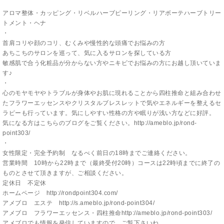
アロマ整体・カッピング・リベルハーブピーリング・リアボーテハーブトリー
トメント・ヘナ
・
首肩コリや顔のコリ、むくみや慢性的な頭痛でお悩みの方
あちこちのサロンを巡って、気に入るサロンを探している方
敏感肌で合う化粧品が分からない方やニキビでお悩みの方にお越し頂いていま
す♪
・
心のモヤモヤやトラブルが身体やお肌に現れることから四柱推命と組み合わせ
たフラワーエッセンスやクリスタルブレスレットで気やエネルギーを整えるセ
ラピーも行っています。気にしやすい性格の方や眠りが浅い方などに好評。
気になる方はこちらのブログをご覧ください。
http://ameblo.jp/rond-
point303/
・
女性限定・完全予約制 なるべく前日の18時までご連絡ください。
営業時間 10時から22時まで（最終受付20時）コースは22時頃までに終了の
ものとさせて頂きますが、ご相談ください。
定休日 不定休
ホームページ
http://rondpoint304.com/
アメブロ エステ
http://s.ameblo.jp/rond-point304/
アメブロ フラワーエッセンス・四柱推命
http://ameblo.jp/rond-point303/
アメブロでも情報を発信していますので、ご覧下さいね。