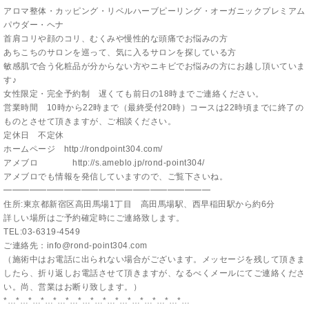
アロマ整体・カッピング・リベルハーブピーリング・オーガニックプレミアム
パウダー・ヘナ
首肩コリや顔のコリ、むくみや慢性的な頭痛でお悩みの方
あちこちのサロンを巡って、気に入るサロンを探している方
敏感肌で合う化粧品が分からない方やニキビでお悩みの方にお越し頂いていま
す♪
女性限定・完全予約制 遅くても前日の18時までご連絡ください。
営業時間 10時から22時まで（最終受付20時）コースは22時頃までに終了の
ものとさせて頂きますが、ご相談ください。
定休日 不定休
ホームページ
http://rondpoint304.com/
アメブロ
http://s.ameblo.jp/rond-point304/
アメブロでも情報を発信していますので、ご覧下さいね。
━━━━━━━━━━━━━━━━━━━━━━━━
住所:東京都新宿区高田馬場1丁目 高田馬場駅、西早稲田駅から約6分
詳しい場所はご予約確定時にご連絡致します。
TEL:03-6319-4549
ご連絡先：info@rond-point304.com
（施術中はお電話に出られない場合がございます。メッセージを残して頂きま
したら、折り返しお電話させて頂きますが、なるべくメールにてご連絡くださ
い。尚、営業はお断り致します。）
*…*…*…*…*…*…*…*…*…*…*…*…*…*…*…