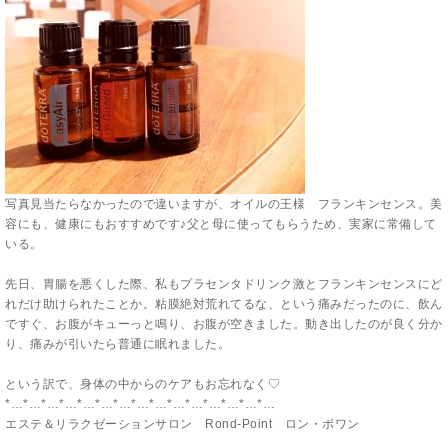
写真見当たらなかったので違いますが、オイルの王様 フランキンセンス。美
容にも、健康にもおすすめです♪父と母に使ってもらうため、実家に常備して
いる。
先日、胃腸を悪くした際、私もプラセンタドリンク激とフランキンセンスにど
れだけ助けられたことか。粘膜絶対荒れてるな、という痛みだったのに、飲ん
ですぐ、お腹がキューっと鳴り、お腹が空きました。動き出したのが良く分か
り、痛みが引いたら普通に眠れました。
という訳で、身体の中からのケアもお忘れなく♡
*…*…*…*…*…*…*…*…*…*…*…*…*…*…*…
エステ＆リラクゼーションサロン Rond-Point ロン・ポワン