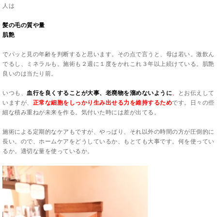
人は
髪の毛の質や量
肌艶
でパッと見の年齢を判断すると思います。その点で言うと、母は若い。激飲ん
でるし、ミネラルも。施術も２週に１度をかれこれ３年以上続けている。肌艶
良いのは当たり前。
いつも、
血行を良くすることが大事、老廃物を溜めないように
、
とお伝えして
いますが、
正常な細胞をしっかり生み出せる力を維持するため
です。日々の些
細な積み重ねが未来を作る。気付いた時には差が出てる。
施術による定期的なケアもですが、やっぱり、それ以外の時間の方が圧倒的に
長い。ので、ホームケアをどうしているか、もとても大事です。何を使ってい
るか。適切な量を使っているか。