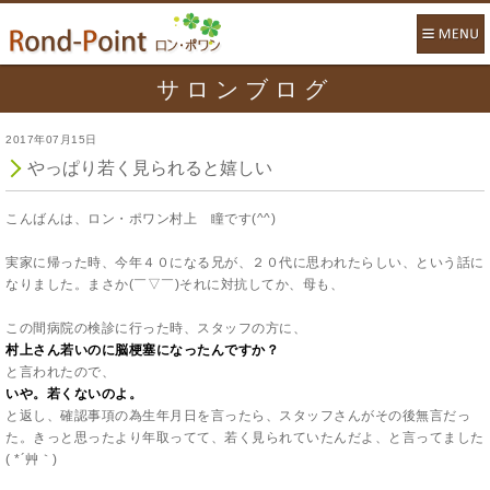
サロンブログ
2017年07月15日
やっぱり若く見られると嬉しい
こんばんは、ロン・ポワン村上 瞳です(^^)
実家に帰った時、今年４０になる兄が、２０代に思われたらしい、という話に
なりました。まさか(￣▽￣)それに対抗してか、母も、
この間病院の検診に行った時、スタッフの方に、
村上さん若いのに脳梗塞になったんですか？
と言われたので、
いや。若くないのよ。
と返し、確認事項の為生年月日を言ったら、スタッフさんがその後無言だっ
た。きっと思ったより年取ってて、若く見られていたんだよ、と言ってました
( *´艸｀)