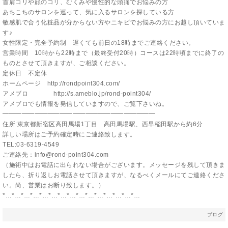
首肩コリや顔のコリ、むくみや慢性的な頭痛でお悩みの方
あちこちのサロンを巡って、気に入るサロンを探している方
敏感肌で合う化粧品が分からない方やニキビでお悩みの方にお越し頂いていま
す♪
女性限定・完全予約制 遅くても前日の18時までご連絡ください。
営業時間 10時から22時まで（最終受付20時）コースは22時頃までに終了の
ものとさせて頂きますが、ご相談ください。
定休日 不定休
ホームページ
http://rondpoint304.com/
アメブロ
http://s.ameblo.jp/rond-point304/
アメブロでも情報を発信していますので、ご覧下さいね。
━━━━━━━━━━━━━━━━━━━━━━━━
住所:東京都新宿区高田馬場1丁目 高田馬場駅、西早稲田駅から約6分
詳しい場所はご予約確定時にご連絡致します。
TEL:03-6319-4549
ご連絡先：info@rond-point304.com
（施術中はお電話に出られない場合がございます。メッセージを残して頂きま
したら、折り返しお電話させて頂きますが、なるべくメールにてご連絡くださ
い。尚、営業はお断り致します。）
*…*…*…*…*…*…*…*…*…*…*…*…*…*…*…
ブログ