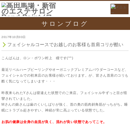
サロンブログ
2017年10月03日
フェイシャルコースでお越しのお客様も首肩コリが酷い
こんばんは、ロン・ポワン村上 瞳です(^^)
最近リベルハーブピーリングやオーガニックプレミアムパウダーコースなど、
フェイシャルでの初来店のお客様が続いております。が、皆さん首肩のコリも
酷く気になってしまいます・・・
昨夜来られたYさんは寝違えた状態でのご来店。フェイシャル中ずっと目が痙
攣されていました。
Mさんの娘さんは歯のくいしばりが強く、首の奥の筋肉斜角筋がっちがち。睡
眠にトラブル起きやすい、神経が常に高ぶっている状態でした。
お肌の健康は全身の血流が良く、流れが良い状態であってこそ。