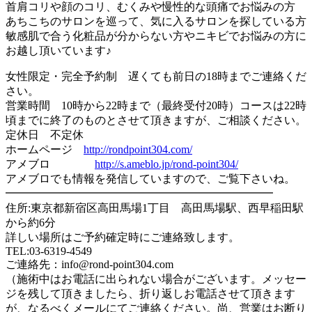
首肩コリや顔のコリ、むくみや慢性的な頭痛でお悩みの方
あちこちのサロンを巡って、気に入るサロンを探している方
敏感肌で合う化粧品が分からない方やニキビでお悩みの方に
お越し頂いています♪
女性限定・完全予約制 遅くても前日の18時までご連絡くだ
さい。
営業時間 10時から22時まで（最終受付20時）コースは22時
頃までに終了のものとさせて頂きますが、ご相談ください。
定休日 不定休
ホームページ
http://rondpoint304.com/
アメブロ
http://s.ameblo.jp/rond-point304/
アメブロでも情報を発信していますので、ご覧下さいね。
━━━━━━━━━━━━━━━━━━━━━━━━
住所:東京都新宿区高田馬場1丁目 高田馬場駅、西早稲田駅
から約6分
詳しい場所はご予約確定時にご連絡致します。
TEL:03-6319-4549
ご連絡先：info@rond-point304.com
（施術中はお電話に出られない場合がございます。メッセー
ジを残して頂きましたら、折り返しお電話させて頂きます
が、なるべくメールにてご連絡ください。尚、営業はお断り