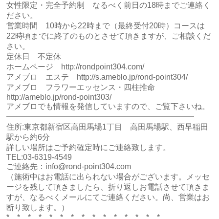
女性限定・完全予約制 なるべく前日の18時までご連絡く
ださい。
営業時間 10時から22時まで（最終受付20時）コースは
22時頃までに終了のものとさせて頂きますが、ご相談くだ
さい。
定休日 不定休
ホームページ
http://rondpoint304.com/
アメブロ エステ
http://s.ameblo.jp/rond-point304/
アメブロ フラワーエッセンス・四柱推命
http://ameblo.jp/rond-point303/
アメブロでも情報を発信していますので、ご覧下さいね。
━━━━━━━━━━━━━━━━━━━━━━━━
住所:東京都新宿区高田馬場1丁目 高田馬場駅、西早稲田
駅から約6分
詳しい場所はご予約確定時にご連絡致します。
TEL:03-6319-4549
ご連絡先：info@rond-point304.com
（施術中はお電話に出られない場合がございます。メッセ
ージを残して頂きましたら、折り返しお電話させて頂きま
すが、なるべくメールにてご連絡ください。尚、営業はお
断り致します。）
*…*…*…*…*…*…*…*…*…*…*…*…*…*…*…