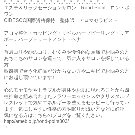
*…*…*…*…*…*…*…*…*…*…*…*…*…*…*…
エステ＆リラクゼーションサロン Rond-Point ロン・ポ
ワン
CIDESCO国際資格保持 整体師 アロマセラピスト
アロマ整体・カッピング・リベルハーブピーリング・リア
ボーテハーブトリートメント・ヘナ
・
首肩コリや顔のコリ、むくみや慢性的な頭痛でお悩みの方
あちこちのサロンを巡って、気に入るサロンを探している
方
敏感肌で合う化粧品が分からない方やニキビでお悩みの方
にお越し頂いています♪
・
心のモヤモヤやトラブルが身体やお肌に現れることから四
柱推命と組み合わせたフラワーエッセンスやクリスタルブ
レスレットで気やエネルギーを整えるセラピーも行ってい
ます。気にしやすい性格の方や眠りが浅い方などに好評。
気になる方はこちらのブログをご覧ください。
http://ameblo.jp/rond-point303/
・