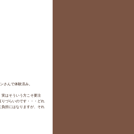
ロンさんで体験済み。
、実はそういう方こそ要注
直りづらいのです・・・どれ
に負担にはなりますが、それ
。