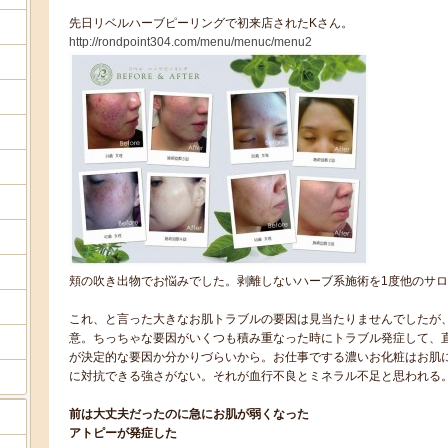
先日リベルハーブピーリングで初来店されたKさん。
http://rondpoint304.com/menu/menuc/menu2
頬の吹き出物でお悩みでした。剥離しないハーブ系施術を1度他のサ
これ、と言った大きなお肌トラブルの要因は見当たりませんでしたが
意。ちっちゃな要因がいくつも積み重なった時にトラブル発症して、
が決定的な要因か分かりづらいから。お仕事でする濃いお化粧はお肌
に対抗できる強さがない。それが血行不良とミネラル不足と思われる
前は大丈夫だったのに急にお肌が弱くなった
アトピーが発症した