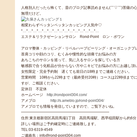
人格別人だったら怖くて、昔のブログ記事読めません(￣▽￣)菩薩の
無理だけど。
相変わらずペッタンペッタンカッピング人気中♡
*…*…*…*…*…*…*…*…*…*…*…*…*…*…*…
エステ＆リラクゼーションサロン Rond-Point ロン・ポワン
アロマ整体・カッピング・リベルハーブピーリング・オーガニックプ
首肩コリや顔のコリ、むくみや慢性的な頭痛でお悩みの方
あちこちのサロンを巡って、気に入るサロンを探している方
敏感肌で合う化粧品が分からない方やニキビでお悩みの方にお越し頂い
女性限定・完全予約制 遅くても前日の18時までご連絡ください。
営業時間 10時から22時まで（最終受付20時）コースは22時頃ま
すが、ご相談ください。
定休日 不定休
ホームページ
http://rondpoint304.com/
アメブロ
http://s.ameblo.jp/rond-point304/
アメブロでも情報を発信していますので、ご覧下さいね。
━━━━━━━━━━━━━━━━━━━━━━━━
住所:東京都新宿区高田馬場1丁目 高田馬場駅、西早稲田駅から約6分
詳しい場所はご予約確定時にご連絡致します。
TEL:03-6319-4549
ご連絡先：info@rond-point304.com