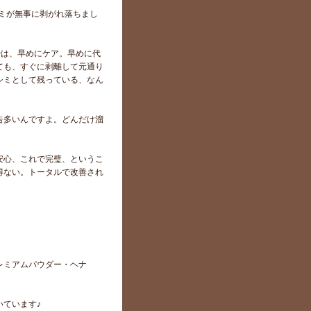
ミが無事に剥がれ落ちまし
時は、早めにケア。早めに代
ても、すぐに剥離して元通り
シミとして残っている、なん
告多いんですよ。どんだけ溜
安心、これで完璧、というこ
得ない。トータルで改善され
レミアムパウダー・ヘナ
ています♪