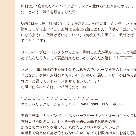
昨日は、5度目のリベルハーブピーリングを受けられたNさんから、シ
た、というご報告を頂きました♡
GWに日差しを一杯浴びて、シミが浮き上がっていました。そういう
謝をしっかり上げれば、お肌に色素は沈着しません。子供が日焼けし
になるように。代謝が悪いと、いつまでもだらだら黒くて、気付けば
てことも( ﾟДﾟ)
リベルハーブピーリングをやったら、剥離した皮が黒かった、って報
めてたんだろう、って実感出来るせいか、なんだか嬉しそう(￣▽￣)
ただ、お肌は身体の中を表す鏡でもあるので、ハーブを導入したから
とはない。身体とお肌のどちらかだけが良い、悪い、というのはあり
れば、と思ってアドバイスさせて頂いています♪
お肌でお悩みの方は、ご相談くださいね。
*…*…*…*…*…*…*…*…*…*…*…*…*…*…*…
エステ＆リラクゼーションサロン Rond-Point ロン・ポワン
アロマ整体・カッピング・リベルハーブピーリング・オーガニックプ
首肩コリや顔のコリ、むくみや慢性的な頭痛でお悩みの方
あちこちのサロンを巡って、気に入るサロンを探している方
敏感肌で合う化粧品が分からない方やニキビでお悩みの方にお越し頂い