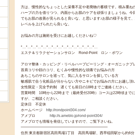
方は、慢性的なちょっとした栄養不足や老廃物の蓄積です。積み重ね
ハーブの力を借りつつ、内面からお肌のケアを頑張りましょうね。今
でもお肌の改善が見られると良いな、と思います♪お肌の様子を見て
レベルを上げられたら良いな。
お悩みの方は施術を受けにお越しくださいね♡
*…*…*…*…*…*…*…*…*…*…*…*…*…*…*…
エステ＆リラクゼーションサロン Rond-Point ロン・ポワン
アロマ整体・カッピング・リベルハーブピーリング・オーガニックプ
首肩コリや顔のコリ、むくみや慢性的な頭痛でお悩みの方
あちこちのサロンを巡って、気に入るサロンを探している方
敏感肌で合う化粧品が分からない方やニキビでお悩みの方にお越し頂い
女性限定・完全予約制 遅くても前日の18時までご連絡ください。
営業時間 10時から22時まで（最終受付20時）コースは22時頃ま
すが、ご相談ください。
定休日 不定休
ホームページ
http://rondpoint304.com/
アメブロ
http://s.ameblo.jp/rond-point304/
アメブロでも情報を発信していますので、ご覧下さいね。
━━━━━━━━━━━━━━━━━━━━━━━━
住所:東京都新宿区高田馬場1丁目 高田馬場駅、西早稲田駅から約6分