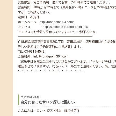
女性限定・完全予約制 遅くても前日の18時までご連絡ください。
営業時間 10時から22時まで（最終受付20時）コースは22時頃ま
すが、ご相談ください。
定休日 不定休
ホームページ
http://rondpoint304.com/
アメブロ
http://s.ameblo.jp/rond-point304/
アメブロでも情報を発信していますので、ご覧下さいね。
━━━━━━━━━━━━━━━━━━━━━━━━
住所:東京都新宿区高田馬場1丁目 高田馬場駅、西早稲田駅から約6分
詳しい場所はご予約確定時にご連絡致します。
TEL:03-6319-4549
ご連絡先：info@rond-point304.com
（施術中はお電話に出られない場合がございます。メッセージを残し
電話させて頂きますが、なるべくメールにてご連絡ください。尚、営
*…*…*…*…*…*…*…*…*…*…*…*…*…*…*…
2017年07月24日
自分に合ったサロン探しは難しい
こんばんは、ロン・ポワン村上 瞳です(^^)