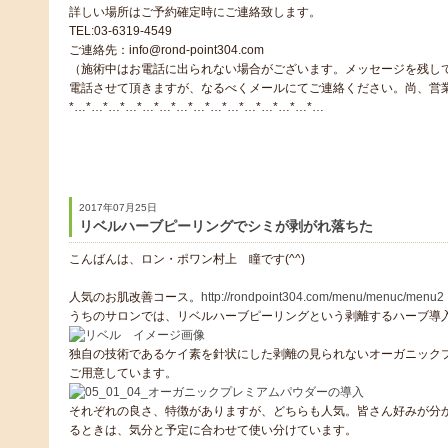
詳しい場所はご予約確定時にご連絡致します。
TEL:03-6319-4549
ご連絡先：info@rond-point304.com
（施術中はお電話に出られない場合がございます。メッセージを残し
電話させて頂きますが、なるべくメールにてご連絡ください。尚、営
*…*…*…*…*…*…*…*…*…*…*…*…*…*…*…
2017年07月25日
リベルハーブピーリングでシミが剥がれ落ちた
こんばんは、ロン・ポワン村上 瞳です(^^)
人気のお肌改善コース。
http://rondpoint304.com/menu/menuc/menu2
うちのサロンでは、リベルハーブピーリングという剥離するハーブ導
独自の技術であるケイ素を針状にした剥離の見られないオーガニック
ご用意しています。
それぞれの良さ、特徴がありますが、どちらも人気。皆さん好みが分かれ
るときは、気分と予定に合わせて使い分けています。