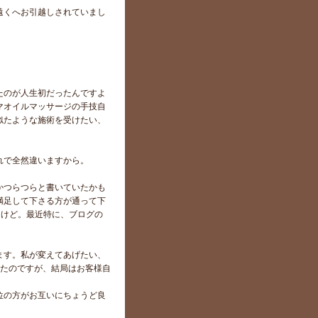
遠くへお引越しされていまし
たのが人生初だったんですよ
マオイルマッサージの手技自
似たような施術を受けたい、
れで全然違いますから。
かつらつらと書いていたかも
満足して下さる方が通って下
せんけど。最近特に、ブログの
ます。私が変えてあげたい、
ったのですが、結局はお客様自
位の方がお互いにちょうど良