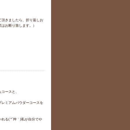
て頂きましたら、折り返しお
業はお断り致します。）
入コースと、
プレミアムパウダーコースを
る( *´艸｀)私が自分でや