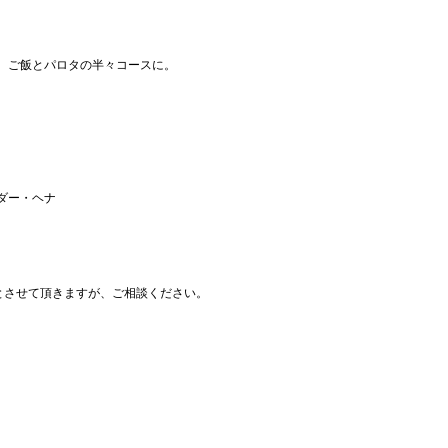
、ご飯とパロタの半々コースに。
ダー・ヘナ
のとさせて頂きますが、ご相談ください。