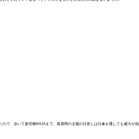
たので、歩いて参宮橋RAJAまで。真昼間の太陽の日差しは日傘を通しても威力が