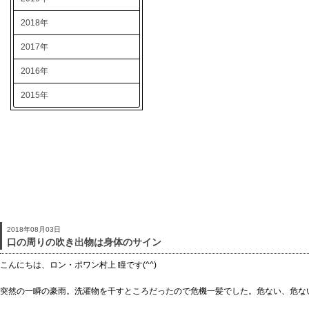
2018年
2017年
2016年
2015年
2018年08月03日
口の周りの吹き出物は身体のサイン
こんにちは、ロン・ポワン村上 瞳です(^^)
突然の一瞬の豪雨。洗濯物を干すところだったので危機一髪でした。危ない、危な