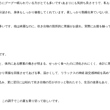
にグーグー眠られている方がとても多いです♪あまりにも気持ち良さそうで、私も一
分泌され、身体もしっかり修復してくれています。夜しっかり熟睡出来ていない分、
多いです。他は綺麗なのに。吹き出物の箇所的に胃腸がお疲れ。実際にお腹を触っ
です。
と、体内にある酵素の働きが弱まる。せっかく食べたのに消化されにくく、余計に
かり胃腸を回復させてあげる事。温かくして、リラックスの神経 副交感神経を高め
込み、更に翌日には枯れて吹き出物の芯がポロッと取れたそう。生活の改善もあり、
。この調子でこの夏を乗り切って欲しいです。