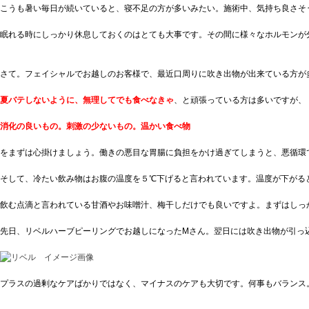
こうも暑い毎日が続いていると、寝不足の方が多いみたい。施術中、気持ち良さそう
眠れる時にしっかり休息しておくのはとても大事です。その間に様々なホルモンが
さて。フェイシャルでお越しのお客様で、最近口周りに吹き出物が出来ている方が
夏バテしないように、無理してでも食べなきゃ
、と頑張っている方は多いですが、
消化の良いもの。刺激の少ないもの。温かい食べ物
をまずは心掛けましょう。働きの悪目な胃腸に負担をかけ過ぎてしまうと、悪循環
そして、冷たい飲み物はお腹の温度を５℃下げると言われています。温度が下がる
飲む点滴と言われている甘酒やお味噌汁、梅干しだけでも良いですよ。まずはしっ
先日、リベルハーブピーリングでお越しになったMさん。翌日には吹き出物が引っ
プラスの過剰なケアばかりではなく、マイナスのケアも大切です。何事もバランス