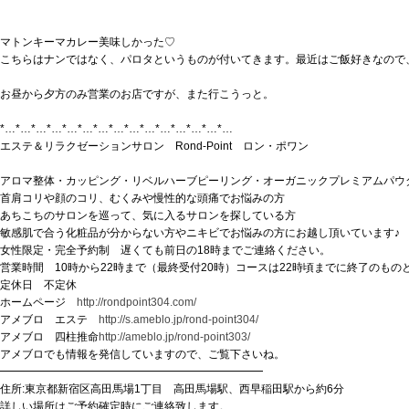
マトンキーマカレー美味しかった♡
こちらはナンではなく、パロタというものが付いてきます。最近はご飯好きなので
お昼から夕方のみ営業のお店ですが、また行こうっと。
*…*…*…*…*…*…*…*…*…*…*…*…*…*…*…
エステ＆リラクゼーションサロン Rond-Point ロン・ポワン
アロマ整体・カッピング・リベルハーブピーリング・オーガニックプレミアムパウ
首肩コリや顔のコリ、むくみや慢性的な頭痛でお悩みの方
あちこちのサロンを巡って、気に入るサロンを探している方
敏感肌で合う化粧品が分からない方やニキビでお悩みの方にお越し頂いています♪
女性限定・完全予約制 遅くても前日の18時までご連絡ください。
営業時間 10時から22時まで（最終受付20時）コースは22時頃までに終了のも
定休日 不定休
ホームページ
http://rondpoint304.com/
アメブロ エステ
http://s.ameblo.jp/rond-point304/
アメブロ 四柱推命
http://ameblo.jp/rond-point303/
アメブロでも情報を発信していますので、ご覧下さいね。
━━━━━━━━━━━━━━━━━━━━━━━━
住所:東京都新宿区高田馬場1丁目 高田馬場駅、西早稲田駅から約6分
詳しい場所はご予約確定時にご連絡致します。