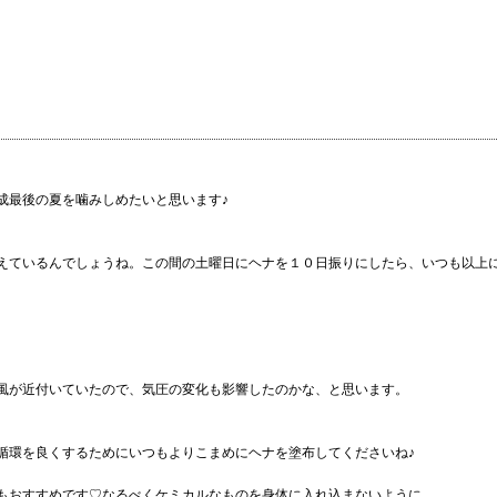
成最後の夏を噛みしめたいと思います♪
えているんでしょうね。この間の土曜日にヘナを１０日振りにしたら、いつも以上
風が近付いていたので、気圧の変化も影響したのかな、と思います。
循環を良くするためにいつもよりこまめにヘナを塗布してくださいね♪
もおすすめです♡なるべくケミカルなものを身体に入れ込まないように。