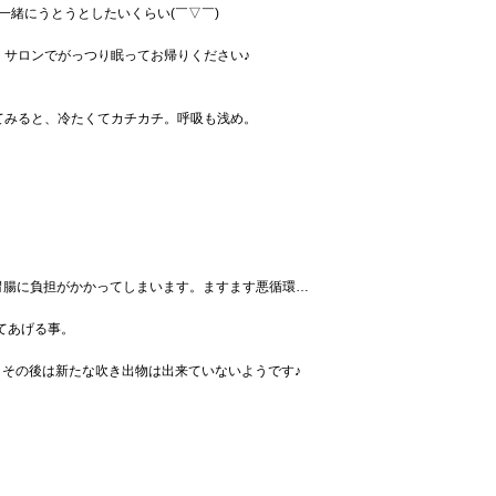
緒にうとうとしたいくらい(￣▽￣)
サロンでがっつり眠ってお帰りください♪
てみると、冷たくてカチカチ。呼吸も浅め。
胃腸に負担がかかってしまいます。ますます悪循環…
てあげる事。
その後は新たな吹き出物は出来ていないようです♪