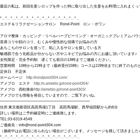
最近の私は。前回生姜シロップを作った時に取り出した生姜をお料理に入れまくっ
*…*…*…*…*…*…*…*…*…*…*…*…*…*…*…
エステ＆リラクゼーションサロン Rond-Point ロン・ポワン
アロマ整体・カッピング・リベルハーブピーリング・オーガニックプレミアムパウ
首肩コリや顔のコリ、むくみや慢性的な頭痛でお悩みの方
あちこちのサロンを巡って、気に入るサロンを探している方
敏感肌で合う化粧品が分からない方やニキビでお悩みの方にお越し頂いています♪
女性限定・完全予約制 遅くても前日の18時までご連絡ください。
営業時間 10時から22時まで（最終受付20時）コースは22時頃までに終了のも
定休日 不定休
ホームページ
http://rondpoint304.com/
アメブロ エステ
http://s.ameblo.jp/rond-point304/
アメブロ 四柱推命
http://ameblo.jp/rond-point303/
アメブロでも情報を発信していますので、ご覧下さいね。
━━━━━━━━━━━━━━━━━━━━━━━━
住所:東京都新宿区高田馬場1丁目 高田馬場駅、西早稲田駅から約6分
詳しい場所はご予約確定時にご連絡致します。
TEL:03-6319-4549
ご連絡先：info@rond-point304.com
（施術中はお電話に出られない場合がございます。メッセージを残して頂きました
*…*…*…*…*…*…*…*…*…*…*…*…*…*…*…