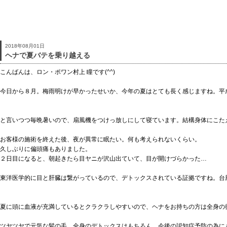
2018年08月01日
ヘナで夏バテを乗り越える
こんばんは、ロン・ポワン村上 瞳です(^^)
今日から８月。梅雨明けが早かったせいか、今年の夏はとても長く感じますね。平
と言いつつ毎晩暑いので、扇風機をつけっ放しにして寝ています。結構身体にこた
お客様の施術を終えた後、夜が異常に眠たい。何も考えられないくらい。
久しぶりに偏頭痛もありました。
２日目になると、朝起きたら目ヤニが沢山出ていて、目が開けづらかった…
東洋医学的に目と肝臓は繋がっているので、デトックスされている証拠ですね。台
夏に頭に血液が充満しているとクラクラしやすいので、ヘナをお持ちの方は全身の
ツヤツヤで元気な髪の毛、全身のデトックスはもちろん、今後の認知症予防の為に