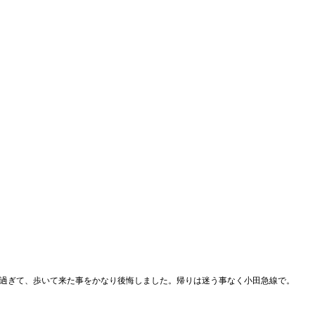
強過ぎて、歩いて来た事をかなり後悔しました。帰りは迷う事なく小田急線で。